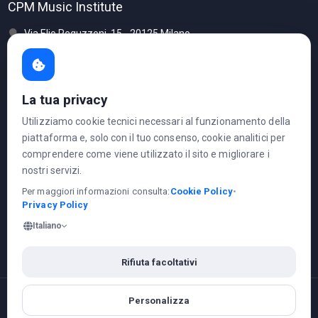
CPM Music Institute
Via Elio Reguzzoni, 15 - 20125 Milano
www.cpm.it
corsi@cpm.it
La tua privacy
Telefono: 02.641146 1
Utilizziamo cookie tecnici necessari al funzionamento della
piattaforma e, solo con il tuo consenso, cookie analitici per
Ci trovi anche su
comprendere come viene utilizzato il sito e migliorare i
nostri servizi.
Per maggiori informazioni consulta:
Cookie Policy
•
Privacy Policy
Italiano
Personalizza
© 2026,
Mussida Music Publishing Srl
. P.IVA 05345880966 -