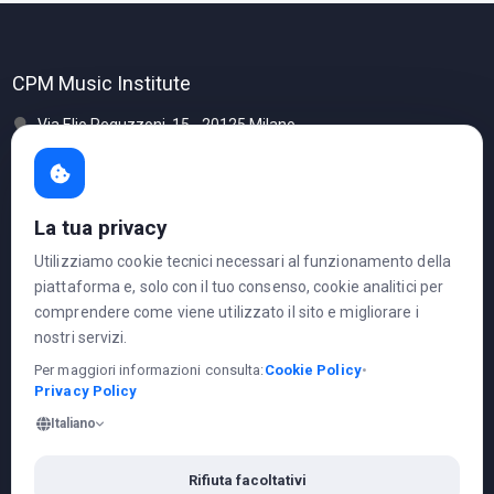
CPM Music Institute
Via Elio Reguzzoni, 15 - 20125 Milano
www.cpm.it
corsi@cpm.it
La tua privacy
Telefono: 02.641146 1
Utilizziamo cookie tecnici necessari al funzionamento della
piattaforma e, solo con il tuo consenso, cookie analitici per
Ci trovi anche su
comprendere come viene utilizzato il sito e migliorare i
nostri servizi.
Per maggiori informazioni consulta:
Cookie Policy
•
Privacy Policy
Italiano